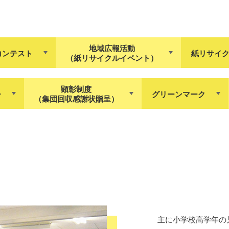
地域広報活動
コンテスト
紙リサイ
（紙リサイクルイベント）
顕彰制度
ー
グリーンマーク
（集団回収感謝状贈呈）
主に小学校高学年の