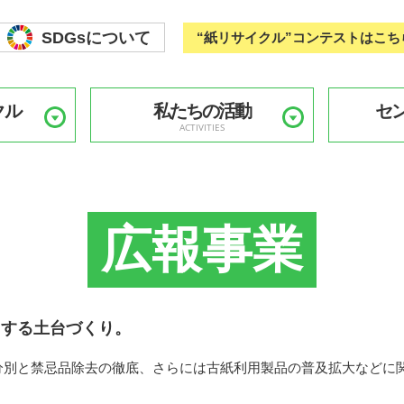
SDGsについて
“紙リサイクル”コンテストはこち
クル
私たちの活動
セ
ACTIVITIES
広報事業
加する土台づくり。
分別と禁忌品除去の徹底、さらには古紙利用製品の普及拡大などに