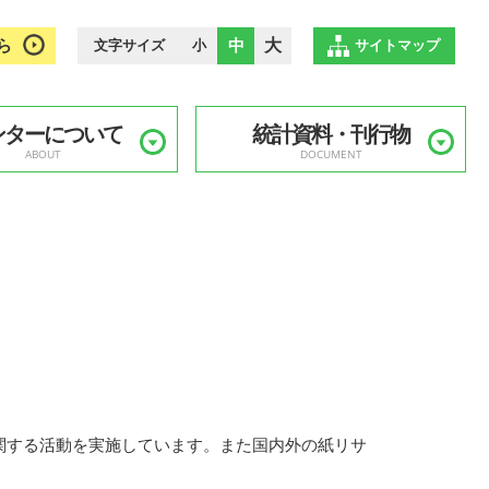
ら
中
大
文字サイズ
小
サイトマップ
ンターについて
統計資料・刊行物
ABOUT
DOCUMENT
関する活動を実施しています。また国内外の紙リサ