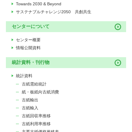
Towards 2030 & Beyond
サステナブルチャレンジ2050 共創共生
センターについて
センター概要
情報公開資料
統計資料・刊行物
統計資料
古紙需給統計
紙・板紙向古紙消費
古紙輸出
古紙輸入
古紙回収率推移
古紙利用率推移
主要古紙価格推移表