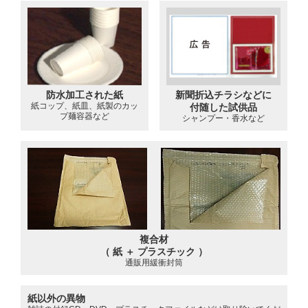
防水加工された紙
新聞折込チラシなどに
紙コップ、紙皿、紙製のカッ
付随した試供品
プ麺容器など
シャンプー・香水など
複合材
（ 紙 ＋ プラスチック ）
通販用緩衝封筒
紙以外の異物