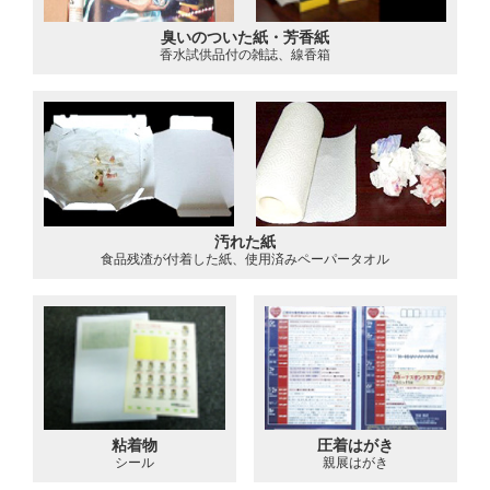
臭いのついた紙・芳香紙
香水試供品付の雑誌、線香箱
汚れた紙
食品残渣が付着した紙、使用済みペーパータオル
粘着物
圧着はがき
シール
親展はがき