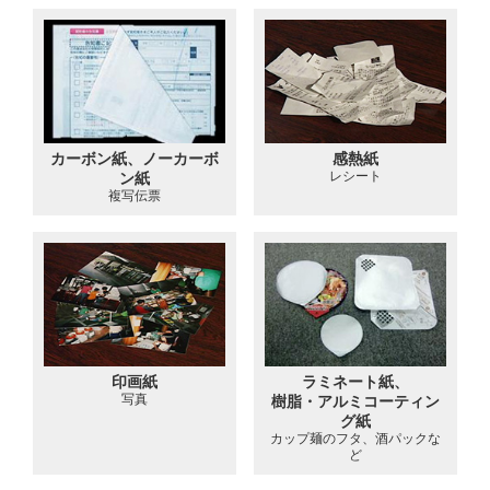
カーボン紙、ノーカーボ
感熱紙
レシート
ン紙
複写伝票
印画紙
ラミネート紙、
写真
樹脂・アルミコーティン
グ紙
カップ麺のフタ、酒パックな
ど