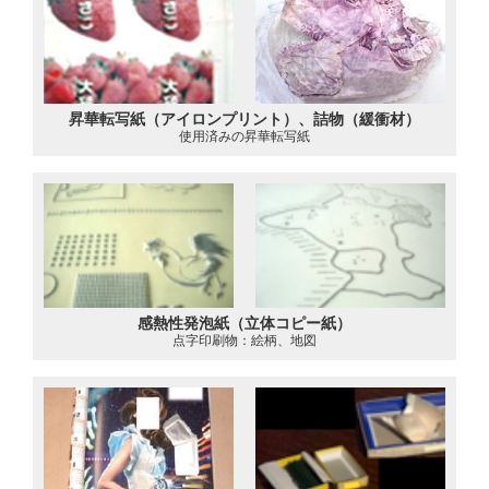
昇華転写紙（アイロンプリント）、詰物（緩衝材）
使用済みの昇華転写紙
感熱性発泡紙（立体コピー紙）
点字印刷物：絵柄、地図