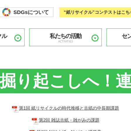
SDGsについて
“紙リサイクル”コンテストはこち
クル
私たちの活動
セ
ACTIVITIES
掘り起こしへ！
第1回 紙リサイクルの時代推移と古紙の中長期課題
第2回 雑誌古紙・雑がみの課題