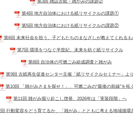
第3回 雑誌古紙・雑がみの課題②
第4回 地方自治体における紙リサイクルの課題①
第5回 地方自治体における紙リサイクルの課題②
第6回 未来社会を担う、子どもたちのまなざしが教えてくれるも
第7回 環境をつなぐ半世紀、未来を紡ぐ紙リサイクル
第8回 自治体の可燃ごみ組成調査と雑がみ
第9回 古紙再生促進センター主催「紙リサイクルセミナー」よ
第10回 「雑がみさまを探せ！」、可燃ごみの“最後の前線”を拓
第11回 雑がみ掘り起こし啓発、2026年は「実装段階」へ
2回 行動変容をどう育てるか、「雑がみ」とともに考える地域循環