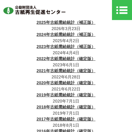
2025年古紙需給統計（補正版）
2026年3月23日
2024年古紙需給統計（補正版）
2025年4月2日
2023年古紙需給統計（補正版）
2024年4月4日
2022年古紙需給統計（確定版）
2023年6月1日
2021年古紙需給統計（確定版）
2022年6月28日
2020年古紙需給統計（確定版）
2021年6月22日
2019年古紙需給統計（確定版）
2020年7月1日
2018年古紙需給統計（確定版）
2019年7月1日
2017年古紙需給統計（確定版）
2018年8月1日
2016年古紙需給統計（確定版）