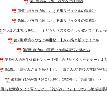
第3回 雑誌古紙・雑がみの課題②
第4回 地方自治体における紙リサイクルの課題①
第5回 地方自治体における紙リサイクルの課題②
第6回 未来社会を担う、子どもたちのまなざしが教えてくれるも
第7回 環境をつなぐ半世紀、未来を紡ぐ紙リサイクル
第8回 自治体の可燃ごみ組成調査と雑がみ
第9回 古紙再生促進センター主催「紙リサイクルセミナー」よ
第10回 「雑がみさまを探せ！」、可燃ごみの“最後の前線”を拓
第11回 雑がみ掘り起こし啓発、2026年は「実装段階」へ
2回 行動変容をどう育てるか、「雑がみ」とともに考える地域循環