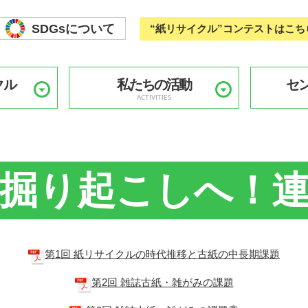
SDGsについて
“紙リサイクル”コンテストはこち
クル
私たちの活動
セ
ACTIVITIES
掘り起こしへ！
第1回 紙リサイクルの時代推移と古紙の中長期課題
第2回 雑誌古紙・雑がみの課題